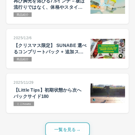
再び脚光を浴びる7.5インチ – 板は
流行りではなく、体格やスタイル
で選ぶ
商品紹介
2025/12/6
【クリスマス限定】 SUNABE 選べ
るコンプリートパック + 追加ステ
ッカーキャンペーン
商品紹介
2025/11/29
【Little Tips】初期状態から次へ
バックサイド180
ミニhowto
一覧を見る