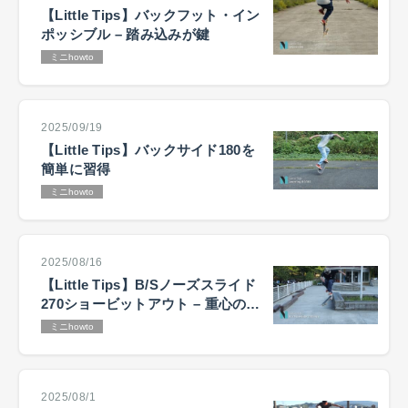
【Little Tips】バックフット・イン
ポッシブル – 踏み込みが鍵
ミニhowto
2025/09/19
【Little Tips】バックサイド180を
簡単に習得
ミニhowto
2025/08/16
【Little Tips】B/Sノーズスライド
270ショービットアウト – 重心の置
き方が鍵
ミニhowto
2025/08/1