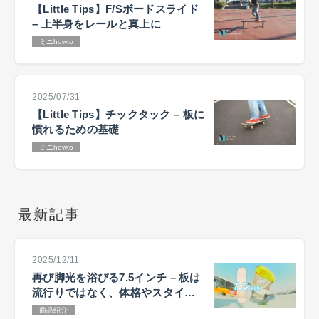
【Little Tips】F/Sボードスライド
– 上半身をレールと真上に
ミニhowto
2025/07/31
【Little Tips】チックタック – 板に
慣れるための基礎
ミニhowto
最新記事
2025/12/11
再び脚光を浴びる7.5インチ – 板は
流行りではなく、体格やスタイル
で選ぶ
商品紹介