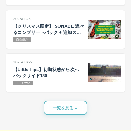
2025/12/6
【クリスマス限定】 SUNABE 選べ
るコンプリートパック + 追加ステ
ッカーキャンペーン
商品紹介
2025/11/29
【Little Tips】初期状態から次へ
バックサイド180
ミニhowto
一覧を見る