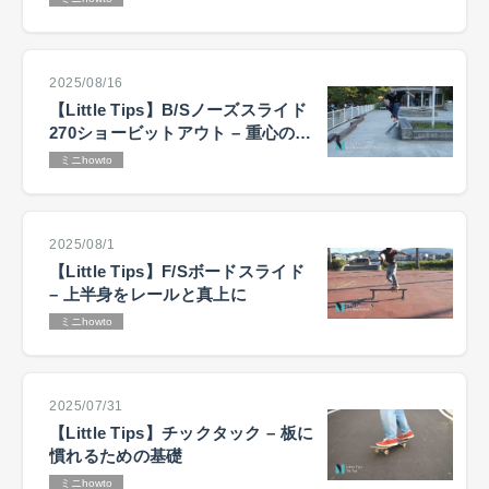
2025/08/16
【Little Tips】B/Sノーズスライド
270ショービットアウト – 重心の置
き方が鍵
ミニhowto
2025/08/1
【Little Tips】F/Sボードスライド
– 上半身をレールと真上に
ミニhowto
2025/07/31
【Little Tips】チックタック – 板に
慣れるための基礎
ミニhowto