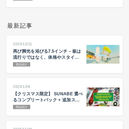
最新記事
2025/12/11
再び脚光を浴びる7.5インチ – 板は
流行りではなく、体格やスタイル
で選ぶ
商品紹介
2025/12/6
【クリスマス限定】 SUNABE 選べ
るコンプリートパック + 追加ステ
ッカーキャンペーン
商品紹介