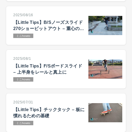
2025/08/16
【Little Tips】B/Sノーズスライド
270ショービットアウト – 重心の置
き方が鍵
ミニhowto
2025/08/1
【Little Tips】F/Sボードスライド
– 上半身をレールと真上に
ミニhowto
2025/07/31
【Little Tips】チックタック – 板に
慣れるための基礎
ミニhowto