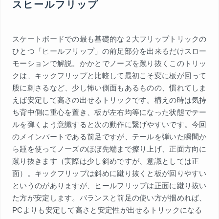
スヒールフリップ
スケートボードでの最も基礎的な２大フリップトリックの
ひとつ「ヒールフリップ」の前足部分を出来るだけスロー
モーションで解説。かかとでノーズを蹴り抜くこのトリッ
クは、キックフリップと比較して最初こそ変に板が回って
股に刺さるなど、少し怖い側面もあるものの、慣れてしま
えば安定して高さの出せるトリックです。構えの時は気持
ち背中側に重心を置き、板が左右均等になった状態でテー
ルを弾くよう意識すると次の動作に繋げやすいです。今回
のメインパートである前足ですが、テールを弾いた瞬間か
ら踵を使ってノーズのほぼ先端まで擦り上げ、正面方向に
蹴り抜きます（実際は少し斜めですが、意識としては正
面）。キックフリップは斜めに蹴り抜くと板が回りやすい
というのがありますが、ヒールフリップは正面に蹴り抜い
た方が安定します。バランスと前足の使い方が掴めれば、
PCよりも安定して高さと安定性が出せるトリックになる