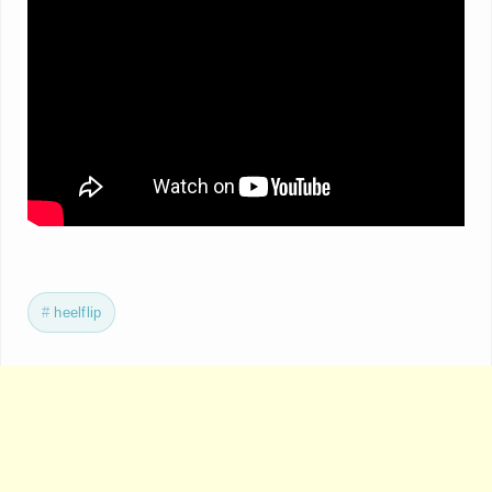
heelflip