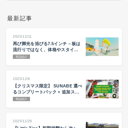
最新記事
2025/12/11
再び脚光を浴びる7.5インチ – 板は
流行りではなく、体格やスタイル
で選ぶ
商品紹介
2025/12/6
【クリスマス限定】 SUNABE 選べ
るコンプリートパック + 追加ステ
ッカーキャンペーン
商品紹介
2025/11/29