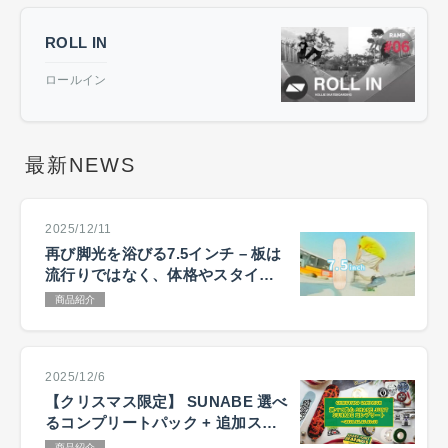
ROLL IN
ロールイン
最新NEWS
2025/12/11
再び脚光を浴びる7.5インチ – 板は
流行りではなく、体格やスタイル
で選ぶ
商品紹介
2025/12/6
【クリスマス限定】 SUNABE 選べ
るコンプリートパック + 追加ステ
ッカーキャンペーン
商品紹介