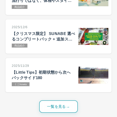
流行りではなく、体格やスタイル
で選ぶ
商品紹介
2025/12/6
【クリスマス限定】 SUNABE 選べ
るコンプリートパック + 追加ステ
ッカーキャンペーン
商品紹介
2025/11/29
【Little Tips】初期状態から次へ
バックサイド180
ミニhowto
一覧を見る