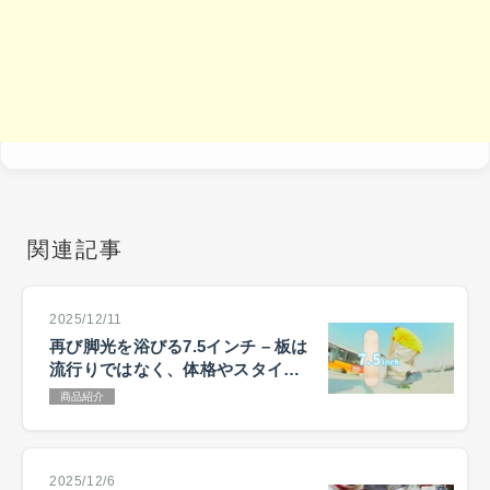
関連記事
2025/12/11
再び脚光を浴びる7.5インチ – 板は
流行りではなく、体格やスタイル
で選ぶ
商品紹介
2025/12/6