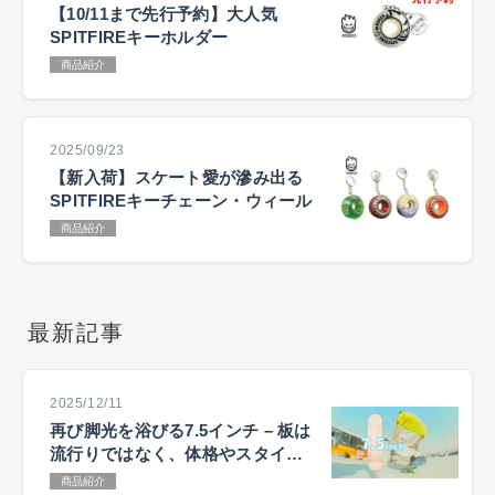
【10/11まで先行予約】大人気
SPITFIREキーホルダー
商品紹介
2025/09/23
【新入荷】スケート愛が滲み出る
SPITFIREキーチェーン・ウィール
商品紹介
最新記事
2025/12/11
再び脚光を浴びる7.5インチ – 板は
流行りではなく、体格やスタイル
で選ぶ
商品紹介