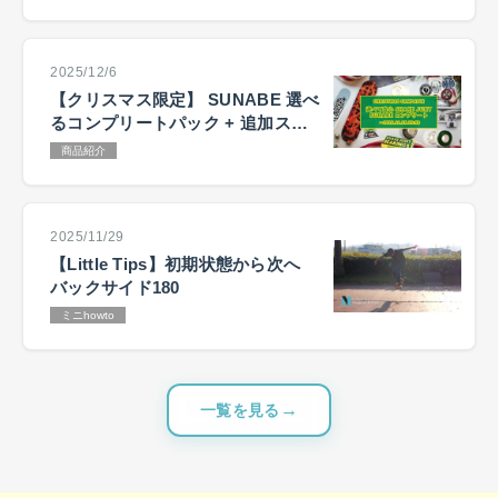
2025/12/6
【クリスマス限定】 SUNABE 選べ
るコンプリートパック + 追加ステ
ッカーキャンペーン
商品紹介
2025/11/29
【Little Tips】初期状態から次へ
バックサイド180
ミニhowto
一覧を見る