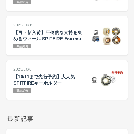
商品紹介
2025/10/19
【再・新入荷】圧倒的な支持を集
めるウィール SPITFIRE Fourmula
Four (F4) シリーズ
商品紹介
2025/10/6
【10/11まで先行予約】大人気
SPITFIREキーホルダー
商品紹介
最新記事