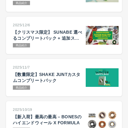
で選ぶ
商品紹介
2025/12/6
【クリスマス限定】 SUNABE 選べ
るコンプリートパック + 追加ステ
ッカーキャンペーン
商品紹介
2025/11/7
【数量限定】SHAKE JUNTカスタ
ムコンプリートパック
商品紹介
2025/10/19
【新入荷】最高の最高 – BONESの
ハイエンドウィール X FORMULA