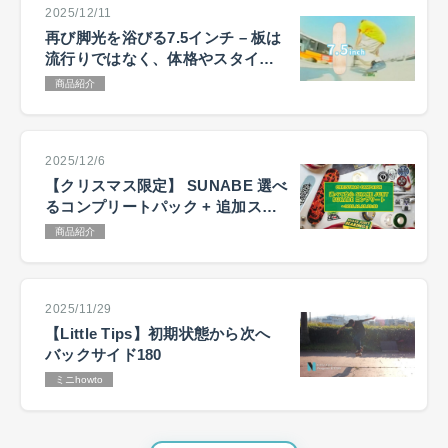
2025/12/11
再び脚光を浴びる7.5インチ – 板は
流行りではなく、体格やスタイル
で選ぶ
商品紹介
2025/12/6
【クリスマス限定】 SUNABE 選べ
るコンプリートパック + 追加ステ
ッカーキャンペーン
商品紹介
2025/11/29
【Little Tips】初期状態から次へ
バックサイド180
ミニhowto