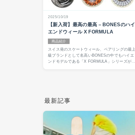
2025/10/19
【新入荷】最高の最高 – BONESのハ
エンドウィール X FORMULA
商品紹介
スイス発のスケートウィール、ベアリングの最
級ブランドとして名高いBONESの中でもハイエ
ンドモデルである「X FORMULA」シリーズが
入荷。独自の高反発素材によって、段違いのス
ードと、かつてない滑らかなスライド、さらに
い路面でも…
最新記事