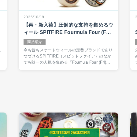
2025/10/19
イ
【再・新入荷】圧倒的な支持を集めるウ
ィール SPITFIRE Fourmula Four (F4)
シリーズ
商品紹介
上
今も昔もスケートウィールの定番ブランドであり
つづけるSPITFIRE（スピットファイア）のなか
新
でも随一の人気を集める「Foumula Four (F4)」
ピ
シリーズの人気モデルの再入荷および新シリーズ
粗
の新入荷をお知らせします。再入荷されたの…