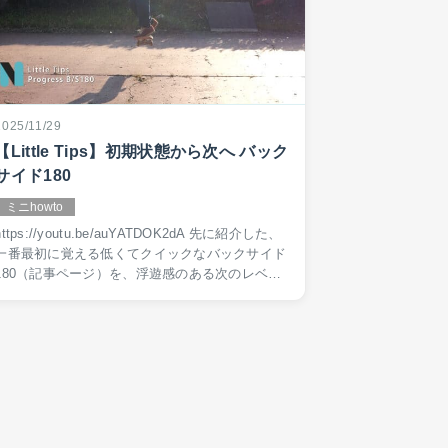
2025/11/29
【Little Tips】初期状態から次へ バック
サイド180
ミニhowto
ttps://youtu.be/auYATDOK2dA 先に紹介した、
一番最初に覚える低くてクイックなバックサイド
180（記事ページ）を、浮遊感のある次のレベル
に上げるハウツー動画です。バックサイド180パ
ワースライドにしゃく…