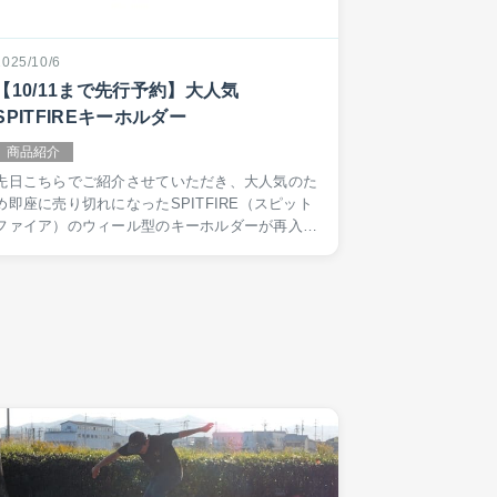
2025/10/6
【10/11まで先行予約】大人気
SPITFIREキーホルダー
商品紹介
先日こちらでご紹介させていただき、大人気のた
め即座に売り切れになったSPITFIRE（スピット
ファイア）のウィール型のキーホルダーが再入荷
予定！10月11日まで、早いもの勝ちの先行予約が
開催されています。前回ゲットできなかった方も
この機会…